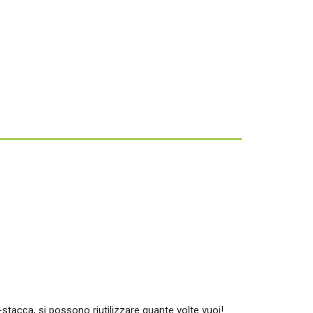
ca-stacca, si possono riutilizzare quante volte vuoi!