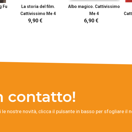
g Fu
La storia del film.
Albo magico. Cattivissimo
Cattivissimo Me 4
Me 4
Catt
9,90 €
6,90 €
 contatto!
 le nostre novità, clicca il pulsante in basso per sfogliare il 