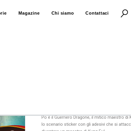
rie
Magazine
Chi siamo
Contattaci
ung fu panda 4. avventure kung fu
Scenari sticker. Ku
Avventure Kung Fu
7,90 €
Disponibile
Po è il Guerriero Dragone, il mitico maestro di 
lo scenario sticker con gli adesivi che si atta