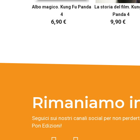
Albo magico. Kung Fu Panda
La storia del film. Kun
4
Panda 4
6,90 €
9,90 €
Rimaniamo in
Seguici sui nostri canali social per non perderti
Pon Edizioni!