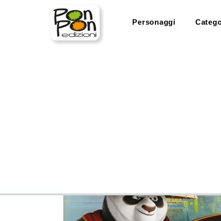
Personaggi
Catego
home
categorie
scenari sticker
scenari sticker. k