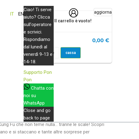
Ciao! Ti serve
0
aggiorna
IT
EN
aiuto? Clicca
Il carrello è vuoto!
sull'operatore
Prodotto
e scrivici.
Rispondiamo
0,00 €
Totale :
dal lunedì al
Vai al carrello
cassa
venerdì 9-13 e
14-18.
ng Fu Panda 4.
Supporto
Pon
Pon
Chatta con
noi su
WhatsApp
Close and go
back to page
Kung Fu che non teme nulla... tranne le scale! Scopri
ccano e si staccano e tante altre sorprese per