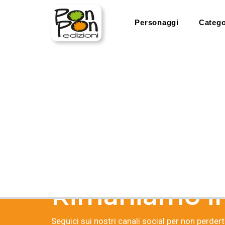
Personaggi
Catego
home
shop
carrello
carrello
Carrello vuoto
Rimaniamo in
Seguici sui nostri canali social per non perderti