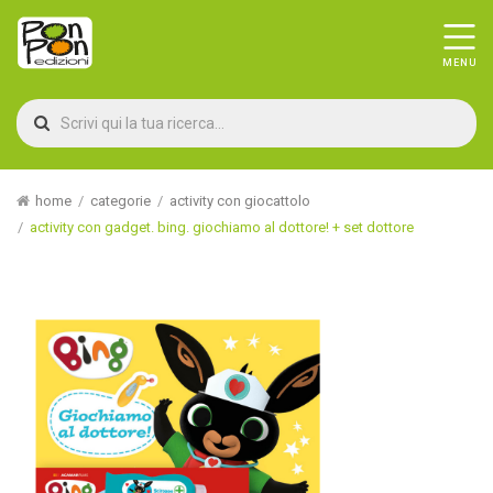
home
categorie
activity con giocattolo
activity con gadget. bing. giochiamo al dottore! + set dottore