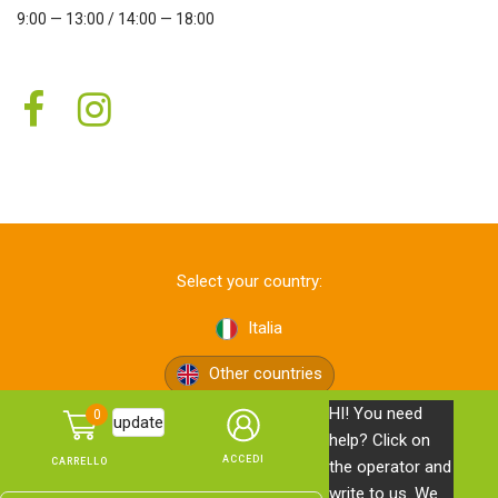
9:00 — 13:00 / 14:00 — 18:00
Select your country:
Italia
Other countries
HI! You need
0
update
help? Click on
the operator and
write to us. We