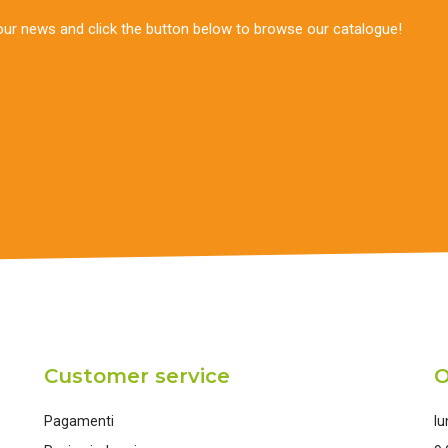
our news and click the button below to browse our catalogue!
Customer service
O
Pagamenti
lu