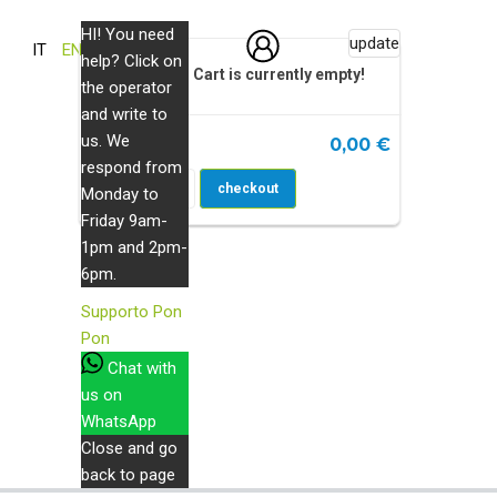
HI! You need
0
update
IT
EN
help? Click on
Your Cart is currently empty!
the operator
Product
and write to
us. We
0,00 €
Total :
respond from
Go To Cart
checkout
Monday to
Friday 9am-
ello che ci piace
1pm and 2pm-
6pm.
Supporto
Pon
Pon
Chat with
us on
pri le loro attività preferite e divertiti insieme a
WhatsApp
Ritaglia il tuo puzzle dal retro della copertina e
Close and go
back to page