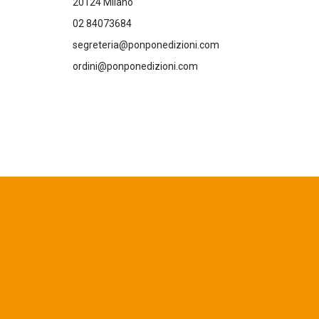
20124 Milano
02 84073684
segreteria@ponponedizioni.com
ordini@ponponedizioni.com