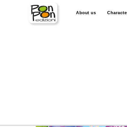
About us
Characte
home
characters
cry babies
cry babies. tutto quel