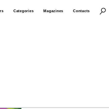
rs
Categories
Magazines
Contacts
lo che ci piace
Cry Babies. Tutto qu
4,99 €
In Stock
Immergiti nel magico mondo delle Cry Babies: sco
loro giocando e colorando tra i brillanti colori! 
divertiti a ricomporre i pezzi!