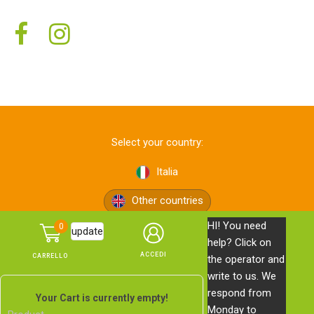
Select your country:
Italia
Other countries
HI! You need
0
update
help? Click on
the operator and
write to us. We
respond from
© Pon Pon Edizioni s.r.l. — via Bolognese, 165 — 50139
Your Cart is currently empty!
Monday to
Firenze —
Privacy Policy
—
Cookie Policy