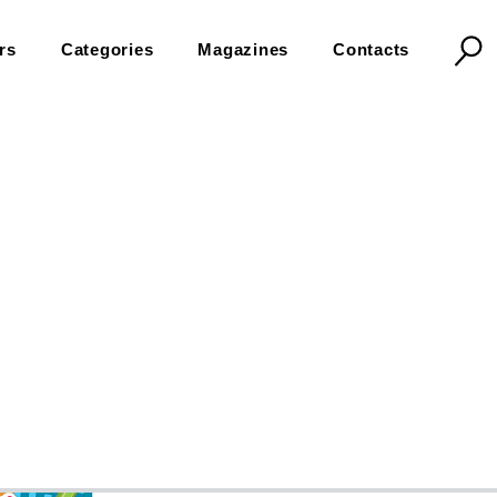
rs
Categories
Magazines
Contacts
ppy farm. che verso fa?
Gioca e colora. Hap
7,90 €
In Stock
Immergiti nel mondo della fattoria con simpatici
fantastico albo, all'interno troverai tante attivit