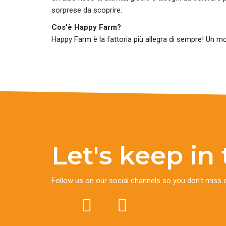
sorprese da scoprire.
Cos'è Happy Farm?
Happy Farm è la fattoria più allegra di sempre! Un mondo
Let's keep in
Follow us on our social channels so you don't miss 