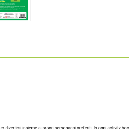
er divertirsi insieme ai propri personaggi preferiti. In ogni activity boo