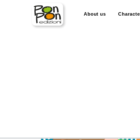
About us
Characte
home
categories
activity book
gioca e colora. ha