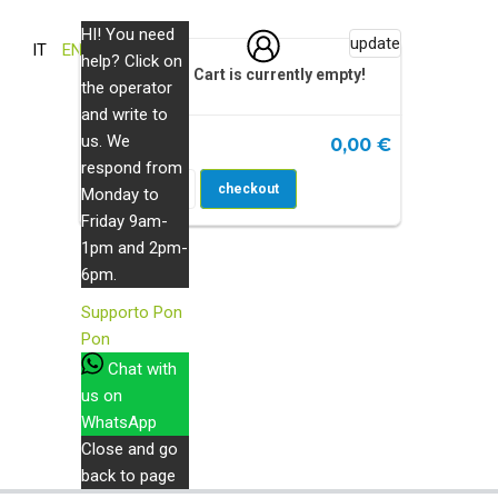
HI! You need
0
update
IT
EN
help? Click on
Your Cart is currently empty!
the operator
Product
and write to
us. We
0,00 €
Total :
respond from
Go To Cart
checkout
Monday to
Friday 9am-
py Farm. Che verso fa?
1pm and 2pm-
6pm.
Supporto
Pon
Pon
Chat with
us on
 animali. Divertiti a colorare le immagini in questo
WhatsApp
à, giochi e adesivi.
Close and go
back to page